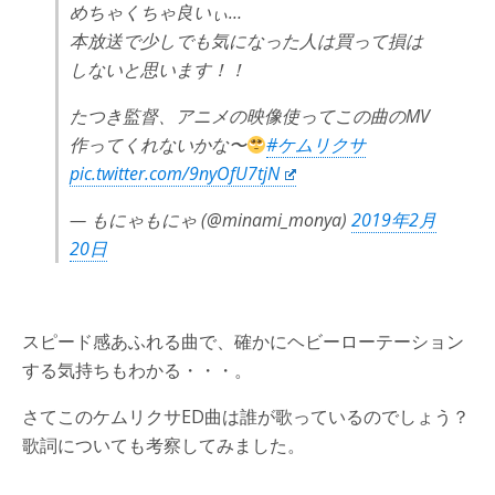
めちゃくちゃ良いぃ…
本放送で少しでも気になった人は買って損は
しないと思います！！
たつき監督、アニメの映像使ってこの曲のMV
作ってくれないかな〜
#ケムリクサ
pic.twitter.com/9nyOfU7tjN
— もにゃもにゃ (@minami_monya)
2019年2月
20日
スピード感あふれる曲で、確かにヘビーローテーション
する気持ちもわかる・・・。
さてこのケムリクサED曲は誰が歌っているのでしょう？
歌詞についても考察してみました。