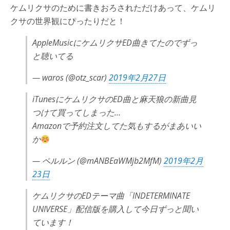
ケムリクサのために書きおろされただけあって、ケムリ
クサの世界観にぴったりだと！
AppleMusicにケムリクサED曲きてたのでずっ
と聴いてる
— waros (@otz_scar)
2019年2月27日
iTunesにケムリクサのED曲と麻天狼の新曲見
つけて買ってしまった…
Amazonで予約注文してた気もするがまあいい
か
— ペルルン (@mANBEaWMjb2MfM)
2019年2月
23日
ケムリクサのEDテーマ曲「INDETERMINATE
UNIVERSE」配信版を購入して今日ずっと聞い
ています！