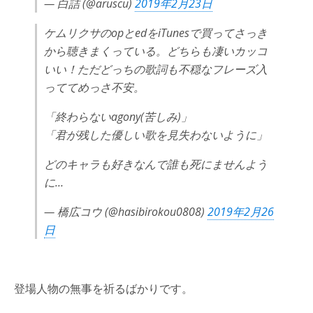
— 白詰 (@aruscu)
2019年2月23日
ケムリクサのopとedをiTunesで買ってさっき
から聴きまくっている。どちらも凄いカッコ
いい！ただどっちの歌詞も不穏なフレーズ入
っててめっさ不安。
「終わらないagony(苦しみ)」
「君が残した優しい歌を見失わないように」
どのキャラも好きなんで誰も死にませんよう
に…
— 橋広コウ (@hasibirokou0808)
2019年2月26
日
登場人物の無事を祈るばかりです。