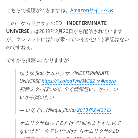
こちらで視聴ができますね。
Amazonサイトへ
この「ケムリクサ」のED
「INDETERMINATE
UNIVERSE」
は2019年2月20日から配信されています
が、クレジットには誰が歌っているかという表記はない
のですねぇ。
ですから推測…になりますが
ゆうゆ feat.ケムリクサ／INDETERMINATE
UNIVERSE
https://t.co/xqTvNKWE8Z
#mora
初音ミクっぽいのに全く情報無い。かっこい
いから買いたい
— いそでぃ (@equi_libria)
2019年2月27日
ケムリクサ録ってるだけで1回もまともに見て
ないけど、今テレビつけたらケムリクサのED