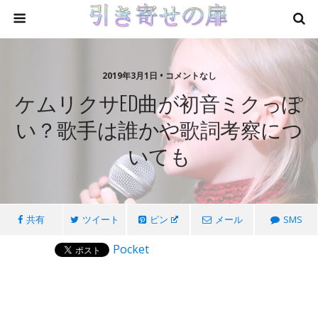
2019年3月1日 • コメントなし
ケムリクサED曲が初音ミクっぽ
い？歌手は誰かや歌詞考察につ
いても
共有
ツイート
ピン
メール
SMS
Pocket