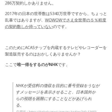
286万契約しかありません。
2017年の日本の世帯数は5340万世帯ですから、ちょっと
乱暴ではありますが、
WOWOWでさえ全世帯の５％程度
の契約数しか持っていない
のです。
このためにACASチップを内蔵するテレビやレコーダーを
製造販売するのはおかしくありませんか？
ここで
唯一得をするのがNHK
です。
NHKが受信料の徴収を目的に番号登録をうなが
すメッセージを表示させること、日本国外か
らの視聴を困難にすることなどがあげられ
る。
引用元：
https://kakakumag.com/av-kaden/?id=11603