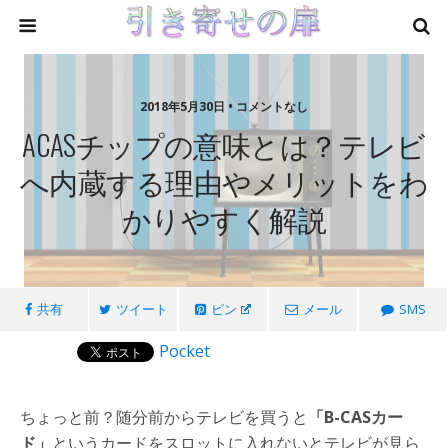
2018年5月30日 • コメントなし
ACASチップの意味とは？テレビ
へ内蔵する理由やメリットをわ
かりやすく解説
共有
ツイート
ピン
メール
SMS
Pocket
ちょっと前？随分前からテレビを買うと
「B-CASカー
ド」
というカードをスロットに入れないとテレビが見ら