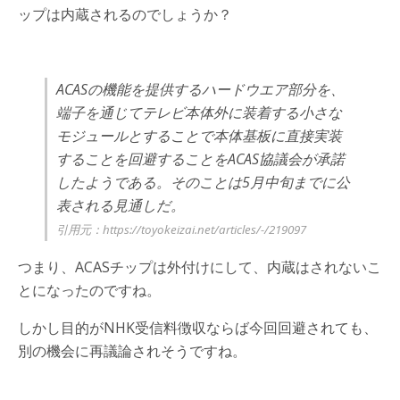
ップは内蔵されるのでしょうか？
ACASの機能を提供するハードウエア部分を、
端子を通じてテレビ本体外に装着する小さな
モジュールとすることで本体基板に直接実装
することを回避することをACAS協議会が承諾
したようである。そのことは5月中旬までに公
表される見通しだ。
引用元：https://toyokeizai.net/articles/-/219097
つまり、ACASチップは外付けにして、内蔵はされないこ
とになったのですね。
しかし目的がNHK受信料徴収ならば今回回避されても、
別の機会に再議論されそうですね。