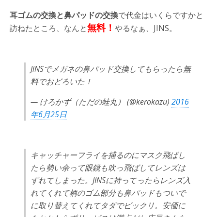
耳ゴムの交換と鼻パッドの交換
で代金はいくらですかと
無料！
訪ねたところ、なんと
やるなぁ、JINS。
JiNSでメガネの鼻パッド交換してもらったら無
料でおどろいた！
— けろかず（ただの蛙丸） (@kerokazu)
2016
年6月25日
キャッチャーフライを捕るのにマスク飛ばし
たら勢い余って眼鏡も吹っ飛ばしてレンズは
ずれてしまった。JINSに持ってったらレンズ入
れてくれて柄のゴム部分も鼻パッドもついで
に取り替えてくれてタダでビックリ。安価に