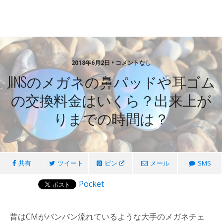
2018年6月2日 • コメントなし
JINSのメガネの鼻パッドや耳ゴム
の交換料金はいくら？出来上が
りまでの時間は？
共有
ツイート
ピン
メール
SMS
Pocket
昔はCMがバンバン流れているような大手のメガネチェ