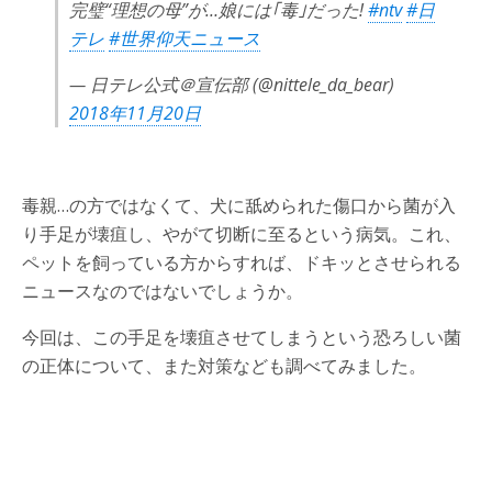
完璧“理想の母”が…娘には｢毒｣だった!
#ntv
#日
テレ
#世界仰天ニュース
— 日テレ公式＠宣伝部 (@nittele_da_bear)
2018年11月20日
毒親…の方ではなくて、犬に舐められた傷口から菌が入
り手足が壊疽し、やがて切断に至るという病気。これ、
ペットを飼っている方からすれば、ドキッとさせられる
ニュースなのではないでしょうか。
今回は、この手足を壊疽させてしまうという恐ろしい菌
の正体について、また対策なども調べてみました。