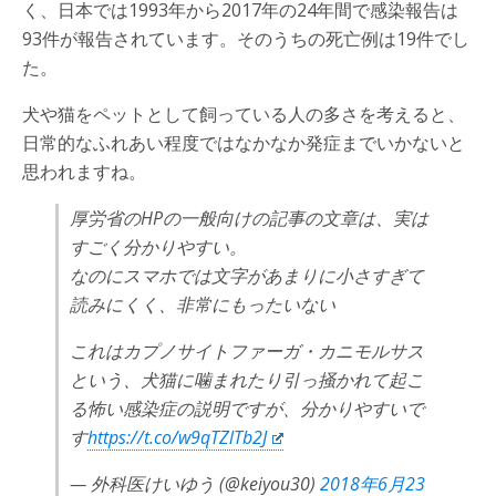
く、日本では1993年から2017年の24年間で感染報告は
93件が報告されています。そのうちの死亡例は19件でし
た。
犬や猫をペットとして飼っている人の多さを考えると、
日常的なふれあい程度ではなかなか発症までいかないと
思われますね。
厚労省のHPの一般向けの記事の文章は、実は
すごく分かりやすい。
なのにスマホでは文字があまりに小さすぎて
読みにくく、非常にもったいない
これはカプノサイトファーガ・カニモルサス
という、犬猫に噛まれたり引っ掻かれて起こ
る怖い感染症の説明ですが、分かりやすいで
す
https://t.co/w9qTZlTb2J
— 外科医けいゆう (@keiyou30)
2018年6月23