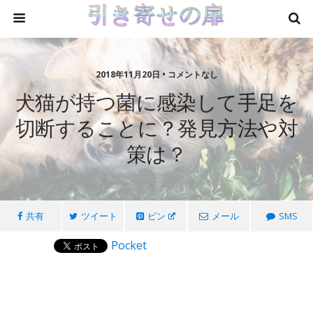
2018年11月20日 • コメントなし
犬猫が持つ菌に感染して手足を
切断することに？発見方法や対
策は？
共有
ツイート
ピン
メール
SMS
Pocket