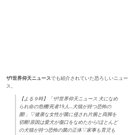
ザ!世界仰天ニュース
でも紹介されていた恐ろしいニュー
ス。
【よる９時】「ザ!世界仰天ニュース 犬になめ
られ命の危機!死者19人…犬猫が持つ恐怖の
菌!」▽健康な女性が菌に侵され片腕と両脚を
切断!原因は愛犬が傷口をなめたから!ほとんど
の犬猫が持つ恐怖の菌の正体▽家事も育児も