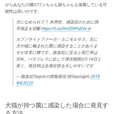
がらあなたの隣のワンちゃん猫ちゃんも保菌している可
能性は高いのです。
犬になめられて？ 米男性、感染症のために両
手両足を切断
https://t.co/0mZ0VPuDVe
カプノサイトファーガ・カニモルサス。主に
犬や猫に噛まれた際に感染することがありま
すが非常に稀です。敗血症に至ると死亡率は
30%。パスツレラに比して潜伏期間が2-14日と
長く、発症時は全身症状を示しやすいです
— 敗血症/Sepsisの情報発信 (@SepsisJpn)
2018
年8月2日
犬猫が持つ菌に感染した場合に発見す
る方法