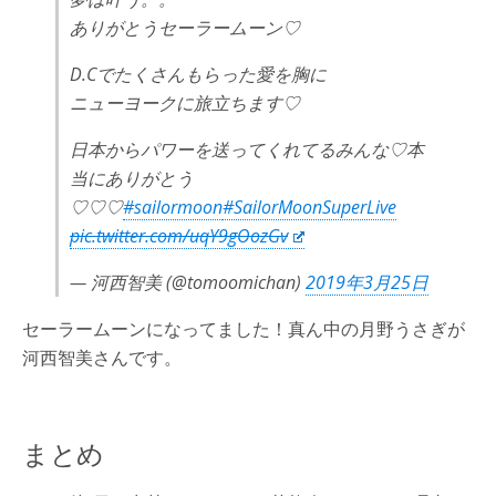
ありがとうセーラームーン♡
D.Cでたくさんもらった愛を胸に
ニューヨークに旅立ちます♡
日本からパワーを送ってくれてるみんな♡本
当にありがとう
♡♡♡
#sailormoon
#SailorMoonSuperLive
pic.twitter.com/uqY9gOozGv
— 河西智美 (@tomoomichan)
2019年3月25日
セーラームーンになってました！真ん中の月野うさぎが
河西智美さんです。
まとめ