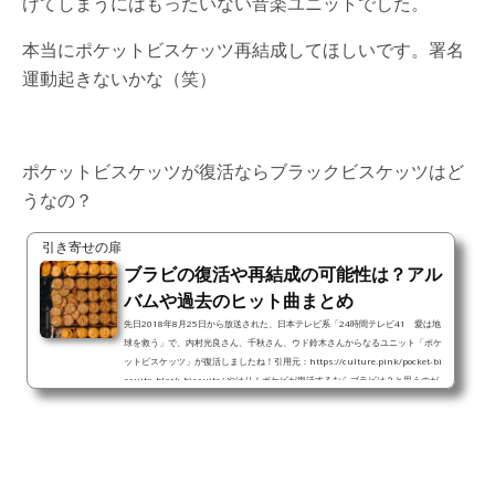
けてしまうにはもったいない音楽ユニットでした。
本当にポケットビスケッツ再結成してほしいです。署名
運動起きないかな（笑）
ポケットビスケッツが復活ならブラックビスケッツはど
うなの？
引き寄せの扉
ブラビの復活や再結成の可能性は？アル
バムや過去のヒット曲まとめ
先日2018年8月25日から放送された、日本テレビ系「24時間テレビ41 愛は地
球を救う」で、内村光良さん、千秋さん、ウド鈴木さんからなるユニット「ポケ
ットビスケッツ」が復活しましたね！引用元：https://culture.pink/pocket-bi
scuits-black-biscuits/ やはり！ポケビが復活するならブラビは？と思うのが
ファンの心理ですよね。引用元：http://gensun.org/pid/94075今回はブラック
ビスケッツ、ブラビの再結成の可能性について考察しました！ ブラビ復活や再結
成の可能性は？ポケビが復活した背景には「千秋さんの熱...