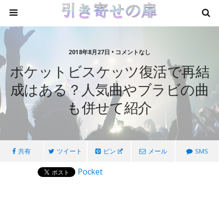
2018年8月27日 • コメントなし
ポケットビスケッツ復活で再結
成はある？人気曲やブラビの曲
も併せて紹介
共有
ツイート
ピン
メール
SMS
Pocket