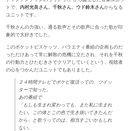
トで、
内村光良さん、千秋さん、ウド鈴木さん
からなる
ユニットです。
千秋さんの力強い、通る歌声とその歌声に合った歌が印
象的で大好きでした。
このポケットビスケッツ、バラエティ番組の企画ものだ
っただけあって常に解散の危機に立たされ、それを千秋
の行動力とひたむきさでクリアしていくという、視聴者
の心をつかんだユニットでもありました。
２４時間テレビでポケビ復活っての、ツイッ
ターで知った。
あの番組で
「もしも生まれ変わっても、また私に生まれ
たい。この体とこの色で生き抜いてきたんだ
から」と歌うってのは、相当すごいかもしれ
ない。