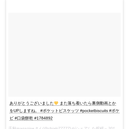
ありがとうございました
また落ち着いたら裏側動画とか
をUPしますね。 #ポケットビスケッツ #pocketbiscuits #ポケ
ビ #口袋餅乾 #1784892
千秋magazine
さん(@chiaki77777)がシェアした投稿 –
2018年 8月月25日午前5時46分PDT