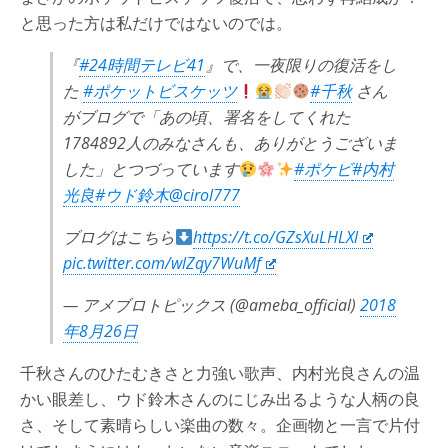
と思った方は私だけではないのでは。
『
#24時間テレビ41
』で、一夜限りの復活をし
た
#ポケットビスケッツ
#千秋
さん
がブログで「あの頃、署名をしてくれた
1784892人のみなさんも、ありがとうございま
した」とつづっています
#ポケビ
#内村
光良
#ウド鈴木
@cirol777
ブログはこちら
https://t.co/GZsXuLHLXl
pic.twitter.com/wlZqy7WuMf
— アメブロトピックス (@ameba_official)
2018
年8月26日
千秋さんのひたむきさと力強い歌声、内村光良さんの温
かい眼差し、ウド鈴木さんのにじみ出るような人柄の良
さ、そして素晴らしい楽曲の数々。企画物と一言で片付