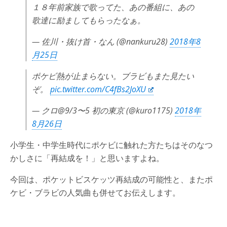
１８年前家族で歌ってた、あの番組に、あの
歌達に励ましてもらったなぁ。
— 佐川・抜け首・なん (@nankuru28)
2018年8
月25日
ポケビ熱が止まらない。ブラビもまた見たい
ぞ。
pic.twitter.com/C4fBs2JoXU
— クロ@9/3〜5 初の東京 (@kuro1175)
2018年
8月26日
小学生・中学生時代にポケビに触れた方たちはそのなつ
かしさに「再結成を！」と思いますよね。
今回は、ポケットビスケッツ再結成の可能性と、またポ
ケビ・ブラビの人気曲も併せてお伝えします。