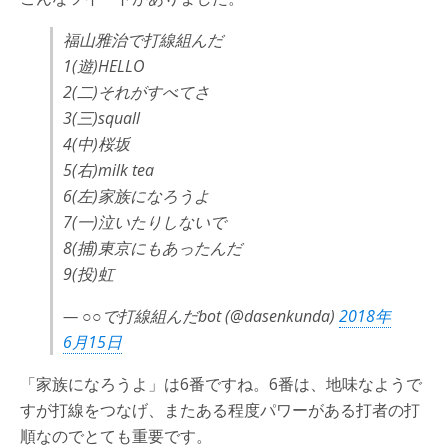
福山雅治で打線組んだ
1(遊)HELLO
2(二)それがすべてさ
3(三)squall
4(中)桜坂
5(右)milk tea
6(左)家族になろうよ
7(一)泣いたりしないで
8(捕)東京にもあったんだ
9(投)虹
— ○○で打線組んだbot (@dasenkunda)
2018年
6月15日
「家族になろうよ」は6番ですね。6番は、地味なようで
すが打線をつなげ、またある程度パワーがある打者の打
順なのでとても重要です。