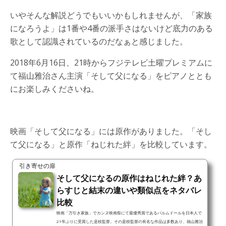
いやそんな解説どうでもいいかもしれませんが、「家族
になろうよ」は1番や4番の派手さはないけど底力のある
歌として認識されているのだなぁと感じました。
2018年6月16日、21時からフジテレビ土曜プレミアムに
て福山雅治さん主演「そして父になる」をピアノととも
にお楽しみくださいね。
映画「そして父になる」には原作がありました。「そし
て父になる」と原作「ねじれた絆」を比較しています。
引き寄せの扉
そして父になるの原作はねじれた絆？あ
らすじと結末の違いや類似点をネタバレ
比較
映画「万引き家族」でカンヌ映画祭にて最優秀賞であるパルムドールを日本人で
21年ぶりに受賞した是枝監督。その是枝監督の有名な作品は多数あり、福山雅治