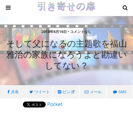
2018年6月16日 • コメントなし
そして父になるの主題歌を福山
雅治の家族になろうよと勘違い
してない？
共有
ツイート
ピン
メール
SMS
Pocket