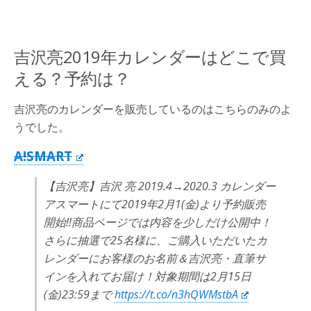
吉沢亮2019年カレンダーはどこで買
える？予約は？
吉沢亮のカレンダーを販売しているのはこちらのみのよ
うでした。
A!SMART
【吉沢亮】吉沢 亮 2019.4→2020.3 カレンダー
アスマートにて2019年2月1(金)より予約販売
開始!!商品ページでは内容を少しだけ公開中！
さらに抽選で25名様に、ご購入いただいたカ
レンダーにお客様のお名前＆吉沢亮・直筆サ
インを入れてお届け！対象期間は2月15日
(金)23:59まで
https://t.co/n3hQWMstbA