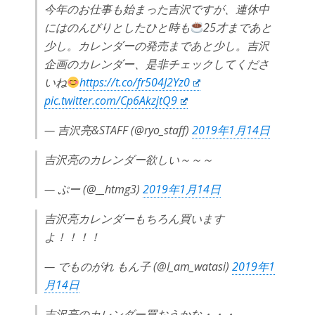
今年のお仕事も始まった吉沢ですが、連休中
にはのんびりとしたひと時も
25才まであと
少し。カレンダーの発売まであと少し。吉沢
企画のカレンダー、是非チェックしてくださ
いね
https://t.co/fr504J2Yz0
pic.twitter.com/Cp6AkzjtQ9
— 吉沢亮&STAFF (@ryo_staff)
2019年1月14日
吉沢亮のカレンダー欲しい～～～
— ぷー (@__htmg3)
2019年1月14日
吉沢亮カレンダーもちろん買います
よ！！！！
— でものがれ もん子 (@I_am_watasi)
2019年1
月14日
吉沢亮のカレンダー買おうかな・・・