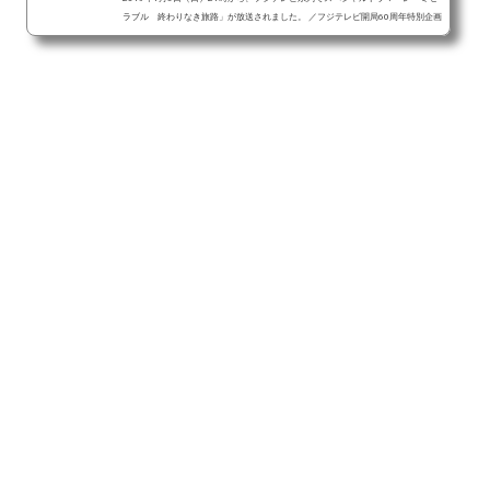
ラブル 終わりなき旅路」が放送されました。 ／フジテレビ開局60周年特別企画
『レ・ミゼラブル 終わりなき旅路』＼改めまして皆様、ご視聴ありがとうござい
ました
これにて公式Twitter
終了です。短い期間でしたが応援ありがとうござ
いました
最後はこの2ショットで締めくくり
#ドラマ版レミゼ#ディー
ン・フジオカ #井浦新 pic.twitter.com/ifx6IjC8xo— 【公式】『レ・ミゼラブル
終わりなき旅...