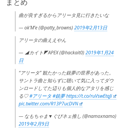
まとめ
曲が良すぎるからアリータ見に行きたいな
— ok’M’e (@patty_browns)
2019年2月13日
アリータの曲ええやん
— ◢カイト◤APEX (@hackait0)
2019年1月24
日
“アリータ” 観たかった銃夢の世界があった。
サントラ曲と知らずに聴いて気に入ってダウ
ンロードしてた辺りも個人的なアタリを感じ
る♡
#アリータ
#銃夢
https://t.co/ruVswEtqJi
pic.twitter.com/R13P7ucDVN
— なもちゃま▼ぐびネェ推し (@namoxnamo)
2019年2月9日