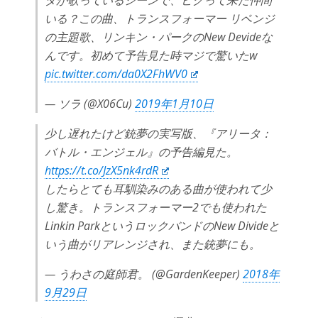
タが歌っているシーンで、ピクって来た仲間
いる？この曲、トランスフォーマー リベンジ
の主題歌、リンキン・パークのNew Devideな
んです。初めて予告見た時マジで驚いたw
pic.twitter.com/da0X2FhWV0
— ソラ (@X06Cu)
2019年1月10日
少し遅れたけど銃夢の実写版、『アリータ：
バトル・エンジェル』の予告編見た。
https://t.co/JzX5nk4rdR
したらとても耳馴染みのある曲が使われて少
し驚き。トランスフォーマー2でも使われた
Linkin ParkというロックバンドのNew Divideと
いう曲がリアレンジされ、また銃夢にも。
— うわさの庭師君。 (@GardenKeeper)
2018年
9月29日