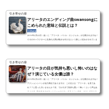
引き寄せの扉
アリータのエンディング曲swansongに
こめられた意味と伝説とは？
1 Share
2019年2月22日（金）に「アリータ：バトル・エンジェル」が公開されますね！
ＣＧのキャラクターに生身の人間が動きを付けるという新しい試みがされていま
す。さてさて、この「アリータ：バトル・エンジェル」は日本の漫画「銃夢」が
原作です。「アリータ：バトル・エンジェル」に使用されている曲はその銃夢フ
ァンをも納得させるようで…。この「アリータ：バトル・エンジェル」のエンデ
ィング曲には自分が何者かわからず苦しむアリータの気持ちが描かれています。
今回はその「アリータ：バトル・エンジェル」のエンディング曲に込めら...
引き寄せの扉
アリータの目が気持ち悪いし怖いのはな
ぜ？演じている女優は誰？
2019年2月22日（金）に「アリータ：バトル・エンジェル」が公開されますね！
アクションシーンが迫力満点でありますが、この主人公「アリータ」を見てあ
れ？？と思った方いませんか？目、でかすぎて気持ち悪い！怖い！という声はあ
るようで…目の大きさがネットニュースになってるくらいです。どうして主人公
アリータの目はこんなに大きくて気持ち悪くも見え怖くも見えるように撮影され
たのでしょうか？調べてみました。 アリータの目が気持ち悪いし怖いのはなぜ？
アリータの目が気持ち悪いし怖いのは…アリータはアンドロイド...