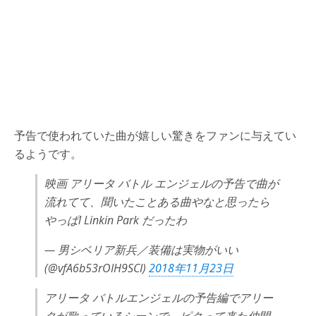
予告で使われていた曲が嬉しい驚きをファンに与えてい
るようです。
映画 アリータ バトル エンジェルの予告で曲が
流れてて、聞いたことある曲やなと思ったら
やっぱl Linkin Park だったわ
— 男シベリア新兵／装備は実物がいい
(@vfA6b53rOIH9SCI)
2018年11月23日
アリータ バトルエンジェルの予告編でアリー