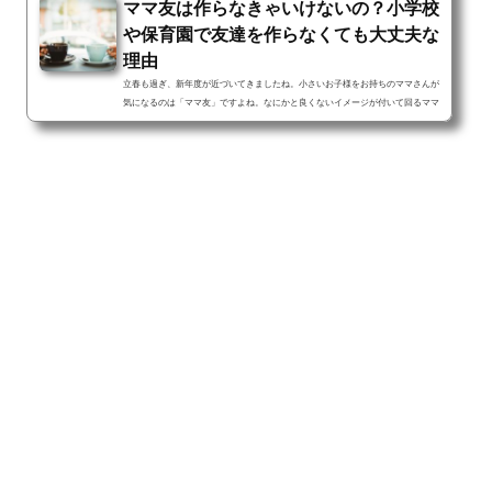
ママ友は作らなきゃいけないの？小学校
や保育園で友達を作らなくても大丈夫な
理由
立春も過ぎ、新年度が近づいてきましたね。小さいお子様をお持ちのママさんが
気になるのは「ママ友」ですよね。なにかと良くないイメージが付いて回るママ
友。 引き寄せの法則的にはどう考えればママ友で苦労しないどころか気心知れて
助け合えるようなママ友に出会えるのでしょうか。今回は引き寄せの法則を使っ
て素敵なママ友を作る方法をお伝えします。 どうしてママ友を作らなければいけ
ないのか考えたことはありますか？新年度、幼稚園や保育園、小学校に新たに入
るお子様をお持ちのママさんが不安に思う「ママ友...