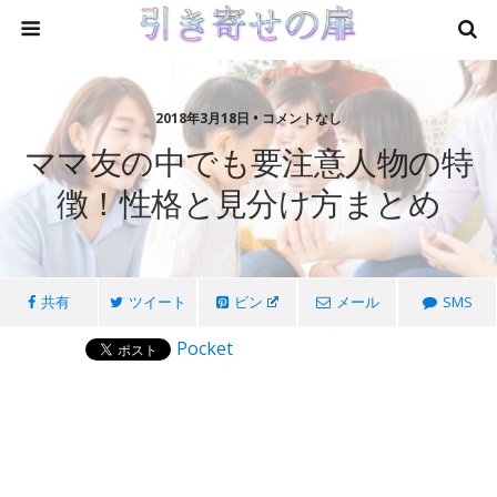
2018年3月18日 • コメントなし
ママ友の中でも要注意人物の特
徴！性格と見分け方まとめ
共有
ツイート
ピン
メール
SMS
Pocket