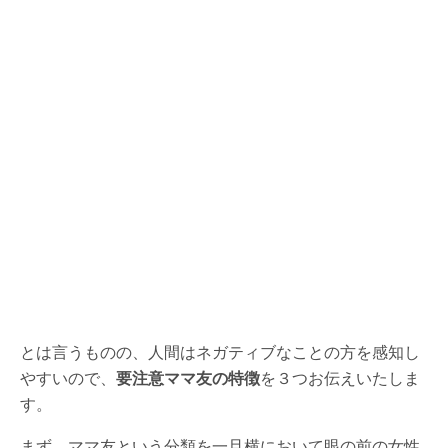
とは言うものの、人間はネガティブなことの方を感知し
やすいので、
要注意ママ友の特徴
を３つお伝えいたしま
す。
まず、ママ友という分類を一旦横において
眼の前の女性