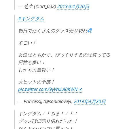
— 芝生 (@art_038)
2019年4月20日
#キングダム
初日でたくさんのグッズ売り切れ
すごい！
女性はともかく、びっくりするのは買ってる
男性も多い！
しかも大量買い！
大ヒットの予感！
pic.twitter.com/9yWkLA0KWN
— PrincessJJ (@sonialoveyl)
2019年4月20日
キングダム！！みる！！！！
グッズほぼ売り切れだった！
なんとかパンフは買えた！