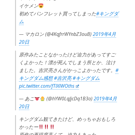
イケメン
初めてパンフレット買ってしまった
#キングダ
ム
— マカロン (@4KqfrrWYnbZ3ouB)
2019年4月
20日
原作みたことなかったけど迫力があってすご
くよかった！漂が死んでしまう所とか、泣け
ました。吉沢亮さんがかっこよかったです。
#
キングダム感想
#吉沢亮
#キングダム
pic.twitter.com/fTIXIWOths
— あこ
(@hYW0LqJjcDq1B3o)
2019年4月
20日
キングダム観てきたけど、めっちゃおもしろ
かったー
原作の再現度高くて、迫力もあった