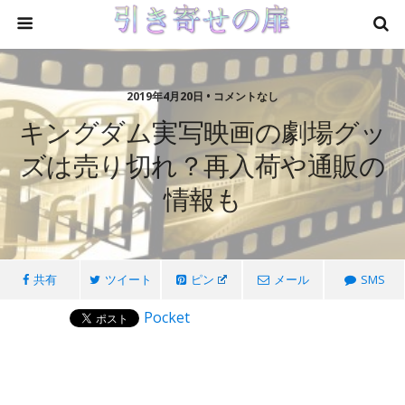
2019年4月20日 • コメントなし
キングダム実写映画の劇場グッ
ズは売り切れ？再入荷や通販の
情報も
共有
ツイート
ピン
メール
SMS
Pocket